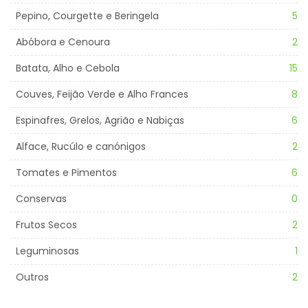
Pepino, Courgette e Beringela
5
Abóbora e Cenoura
2
Batata, Alho e Cebola
15
Couves, Feijão Verde e Alho Frances
8
Espinafres, Grelos, Agrião e Nabiças
6
Alface, Rucúlo e canónigos
2
Tomates e Pimentos
6
Conservas
0
Frutos Secos
2
Leguminosas
1
Outros
2