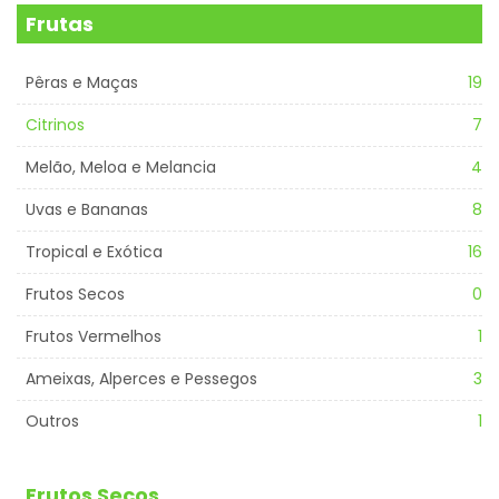
Frutas
Pêras e Maças
19
Citrinos
7
Melão, Meloa e Melancia
4
Uvas e Bananas
8
Tropical e Exótica
16
Frutos Secos
0
Frutos Vermelhos
1
Ameixas, Alperces e Pessegos
3
Outros
1
Frutos Secos