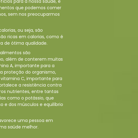
fícios para a nossa saúde, e
limentos que podemos comer
anos, sem nos preocuparmos
orias, ou seja, são
são ricas em calorias, como é
a de ótima qualidade.
 alimentos são
ão, além de conterem muitas
amina A, importante para a
a a proteção do organismo,
 vitamina C, importante para
rtalece a resistência contra
os nutrientes, entre tantas
as como o potássio, que
 e dos músculos e equilíbrio
avorece uma pessoa em
uma saúde melhor.