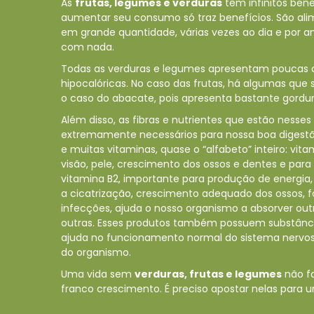
As
frutas, legumes e verduras
têm infinitos bene
aumentar seu consumo só traz benefícios. São a
em grande quantidade, várias vezes ao dia e por 
com nada.
Todas as verduras e legumes apresentam poucas cal
hipocalóricas. No caso das frutas, há algumas que 
o caso do abacate, pois apresenta bastante gordur
Além disso, as fibras e nutrientes que estão nesses
extremamente necessários para nossa boa digest
e muitas vitaminas, quase o “alfabeto” inteiro: vit
visão, pele, crescimento dos ossos e dentes e par
vitamina B2, importante para produção de energia,
a cicatrização, crescimento adequado dos ossos, fo
infecções, ajuda o nosso organismo a absorver outr
outras. Esses produtos também possuem substânci
ajuda no funcionamento normal do sistema nervoso
do organismo.
Uma vida sem
verduras, frutas e legumes
não f
franco crescimento. É preciso apostar nelas para 