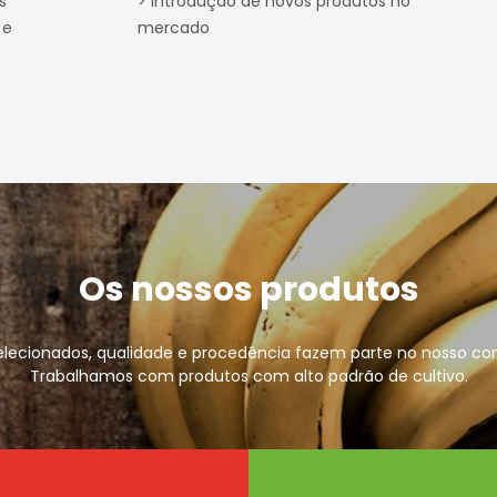
s
> Introdução de novos produtos no
 e
mercado
Os nossos produtos
elecionados, qualidade e procedência fazem parte no nosso c
Trabalhamos com produtos com alto padrão de cultivo.