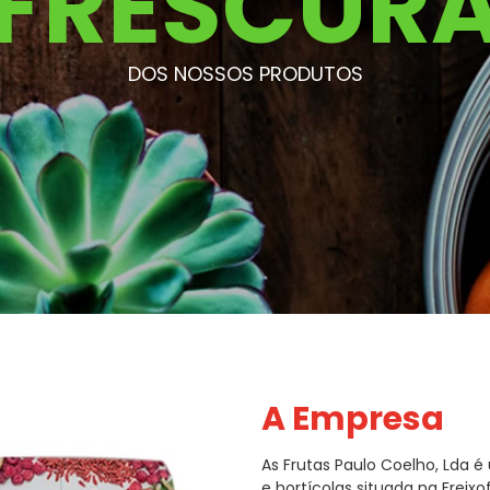
FRESCUR
DOS NOSSOS PRODUTOS
A Empresa
As Frutas Paulo Coelho, Lda 
e hortícolas situada na Freix