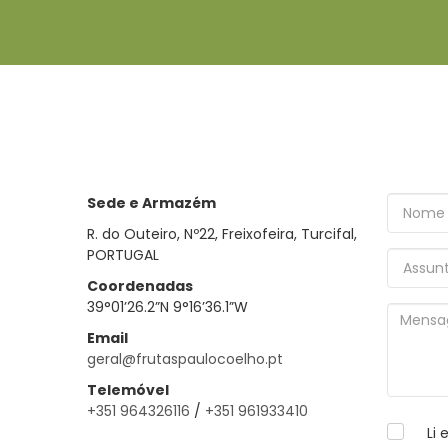
Sede e Armazém
R. do Outeiro, Nº22, Freixofeira, Turcifal,
PORTUGAL
Coordenadas
39°01’26.2”N 9°16’36.1”W
Email
geral@frutaspaulocoelho.pt
Telemóvel
+351 964326116
/
+351 961933410
Li 