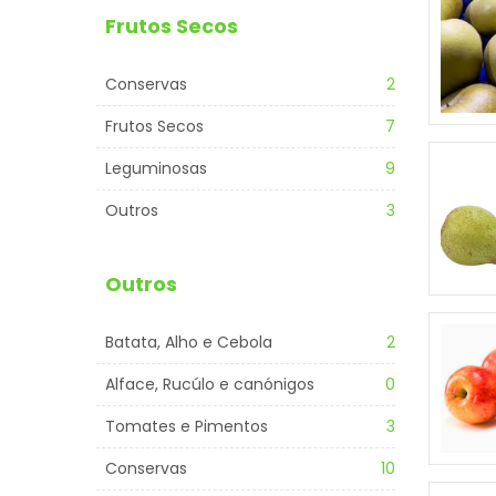
Frutos Secos
Conservas
2
Frutos Secos
7
Leguminosas
9
Outros
3
Outros
Batata, Alho e Cebola
2
Alface, Rucúlo e canónigos
0
Tomates e Pimentos
3
Conservas
10