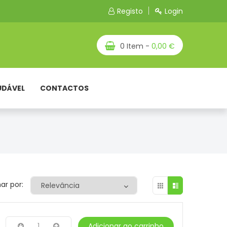
Registo
Login
0 Item -
0,00 €
UDÁVEL
CONTACTOS
ar por:
1
Adicionar ao carrinho