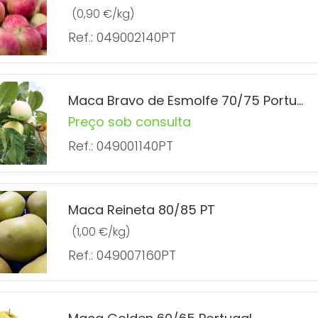
(0,90 €/kg)
Ref.: 049002140PT
Maca Bravo de Esmolfe 70/75 Portugal
Preço sob consulta
Ref.: 049001140PT
Maca Reineta 80/85 PT
(1,00 €/kg)
Ref.: 049007160PT