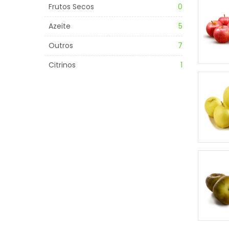
Frutos Secos
0
Azeite
5
Outros
7
Citrinos
1