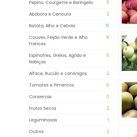
Pepino, Courgette e Beringela
5
Abóbora e Cenoura
2
Batata, Alho e Cebola
15
Couves, Feijão Verde e Alho
8
Frances
Espinafres, Grelos, Agrião e
6
Nabiças
Alface, Rucúlo e canónigos
2
Tomates e Pimentos
6
Conservas
0
Frutos Secos
2
Leguminosas
1
Outros
2