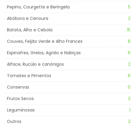
Pepino, Courgette e Beringela
5
Abóbora e Cenoura
2
Batata, Alho e Cebola
15
Couves, Feijão Verde e Alho Frances
8
Espinafres, Grelos, Agrião e Nabiças
6
Alface, Rucúlo e canónigos
2
Tomates e Pimentos
6
Conservas
0
Frutos Secos
2
Leguminosas
1
Outros
2