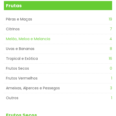
Frutas
Pêras e Maças
19
Citrinos
7
Melão, Meloa e Melancia
4
Uvas e Bananas
8
Tropical e Exótica
16
Frutos Secos
0
Frutos Vermelhos
1
Ameixas, Alperces e Pessegos
3
Outros
1
Frutos Secos