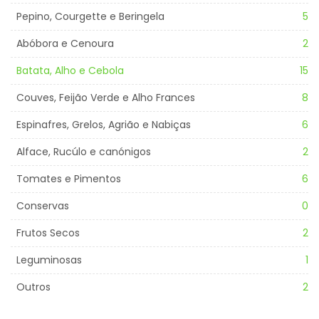
Pepino, Courgette e Beringela
5
Abóbora e Cenoura
2
Batata, Alho e Cebola
15
Couves, Feijão Verde e Alho Frances
8
Espinafres, Grelos, Agrião e Nabiças
6
Alface, Rucúlo e canónigos
2
Tomates e Pimentos
6
Conservas
0
Frutos Secos
2
Leguminosas
1
Outros
2