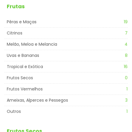
Frutas
Pêras e Maças
19
Citrinos
7
Melão, Meloa e Melancia
4
Uvas e Bananas
8
Tropical e Exótica
16
Frutos Secos
0
Frutos Vermelhos
1
Ameixas, Alperces e Pessegos
3
Outros
1
Frutos Secos