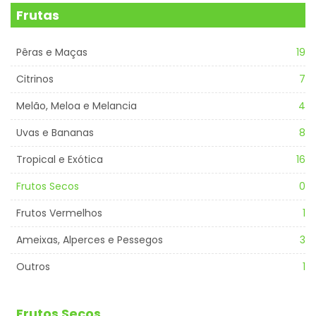
Frutas
Pêras e Maças
19
Citrinos
7
Melão, Meloa e Melancia
4
Uvas e Bananas
8
Tropical e Exótica
16
Frutos Secos
0
Frutos Vermelhos
1
Ameixas, Alperces e Pessegos
3
Outros
1
Frutos Secos