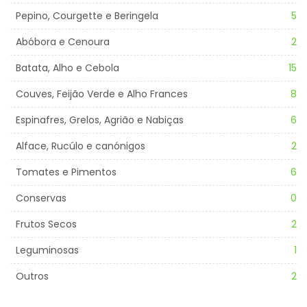
Pepino, Courgette e Beringela
5
Abóbora e Cenoura
2
Batata, Alho e Cebola
15
Couves, Feijão Verde e Alho Frances
8
Espinafres, Grelos, Agrião e Nabiças
6
Alface, Rucúlo e canónigos
2
Tomates e Pimentos
6
Conservas
0
Frutos Secos
2
Leguminosas
1
Outros
2