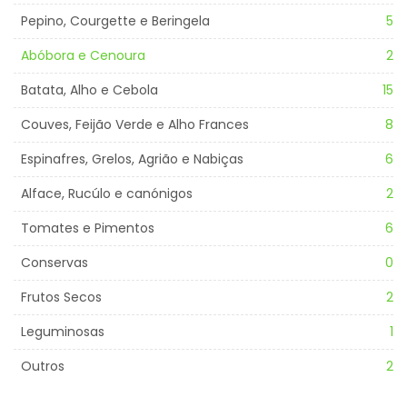
Pepino, Courgette e Beringela
5
Abóbora e Cenoura
2
Batata, Alho e Cebola
15
Couves, Feijão Verde e Alho Frances
8
Espinafres, Grelos, Agrião e Nabiças
6
Alface, Rucúlo e canónigos
2
Tomates e Pimentos
6
Conservas
0
Frutos Secos
2
Leguminosas
1
Outros
2