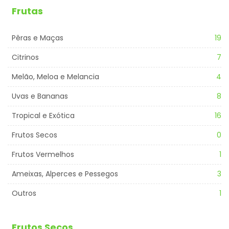
Frutas
Pêras e Maças
19
Citrinos
7
Melão, Meloa e Melancia
4
Uvas e Bananas
8
Tropical e Exótica
16
Frutos Secos
0
Frutos Vermelhos
1
Ameixas, Alperces e Pessegos
3
Outros
1
Frutos Secos