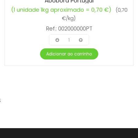
Abobora Portugal
(1 unidade 1kg aproximado = 0,70 €)
(0,70
€/kg)
Ref.: 002000000PT
1
Adicionar ao carrinho
;